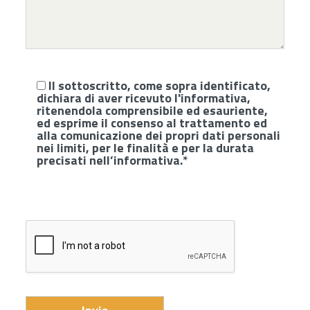
Il sottoscritto, come sopra identificato,
dichiara di aver ricevuto l'
informativa
,
ritenendola comprensibile ed esauriente,
ed esprime il consenso al trattamento ed
alla comunicazione dei propri dati personali
nei limiti, per le finalità e per la durata
precisati nell’informativa.*