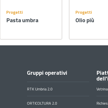
Progetti
Progetti
Pasta umbra
Olio più
Gruppi operativi
Piat
dell
RTK Umbria 2.0
Vetrina
ORTICOLTURA 2.0
Richie