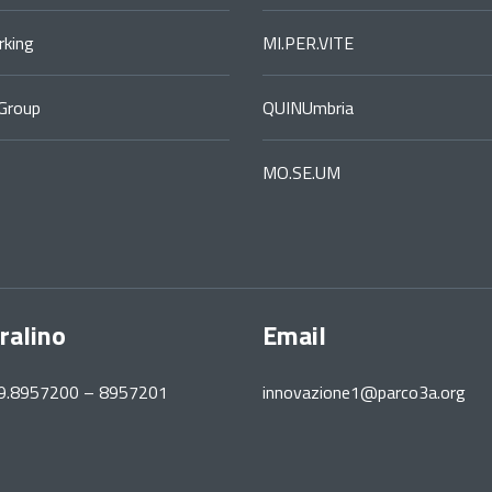
king
MI.PER.VITE
Group
QUINUmbria
MO.SE.UM
ralino
Email
39.8957200 – 8957201
innovazione1@parco3a.org