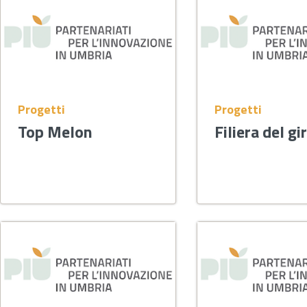
Progetti
Progetti
Top Melon
Filiera del gi