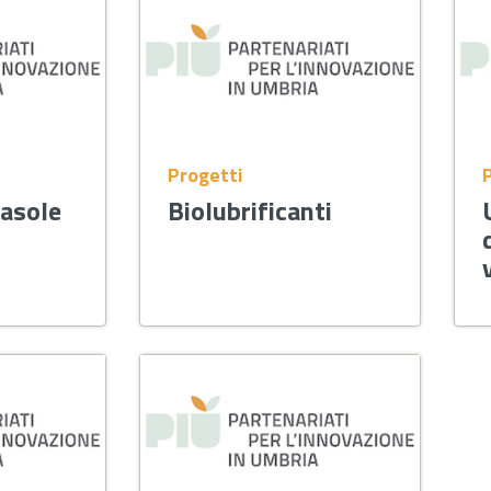
Progetti
rasole
Biolubrificanti