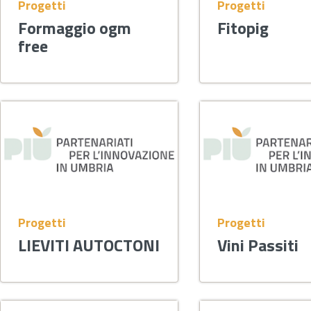
Progetti
Progetti
Formaggio ogm
Fitopig
free
Progetti
Progetti
LIEVITI AUTOCTONI
Vini Passiti