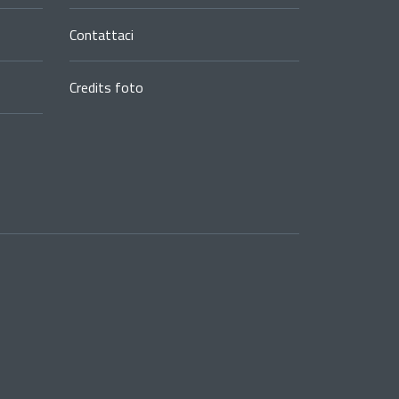
Contattaci
Credits foto