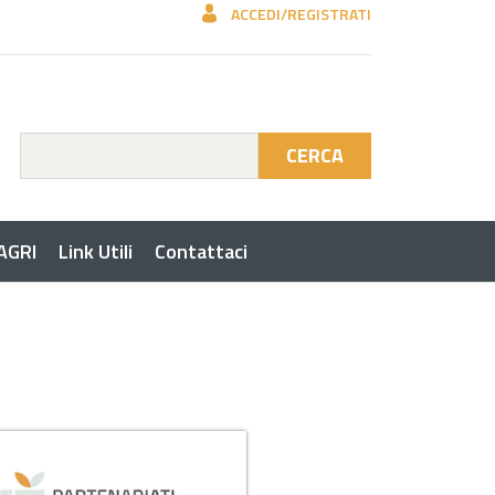
ACCEDI/REGISTRATI
CERCA
 AGRI
Link Utili
Contattaci