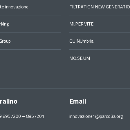
ste innovazione
FILTRATION NEW GENERATI
king
MI.PER.VITE
Group
QUINUmbria
MO.SE.UM
ralino
Email
39.8957200 – 8957201
innovazione1@parco3a.org