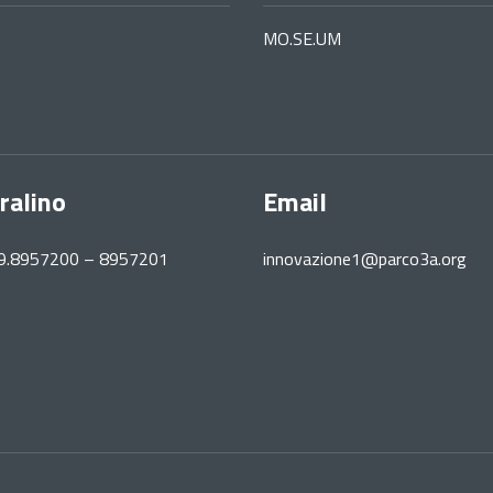
MO.SE.UM
ralino
Email
39.8957200 – 8957201
innovazione1@parco3a.org