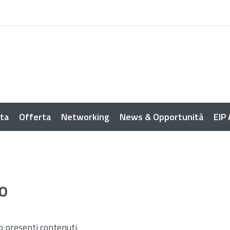
sta
Offerta
Networking
News & Opportunità
EIP
O
o presenti contenuti.