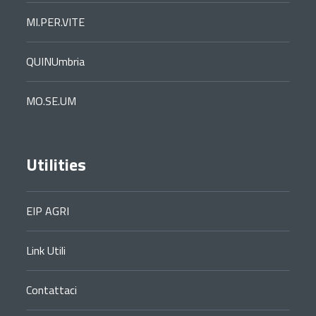
MI.PER.VITE
QUINUmbria
MO.SE.UM
Utilities
EIP AGRI
Link Utili
Contattaci