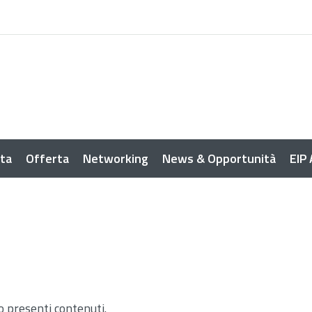
sta
Offerta
Networking
News & Opportunità
EIP
o presenti contenuti.