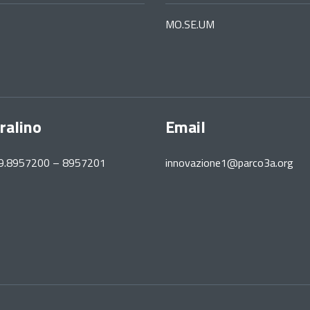
MO.SE.UM
ralino
Email
39.8957200 – 8957201
innovazione1@parco3a.org