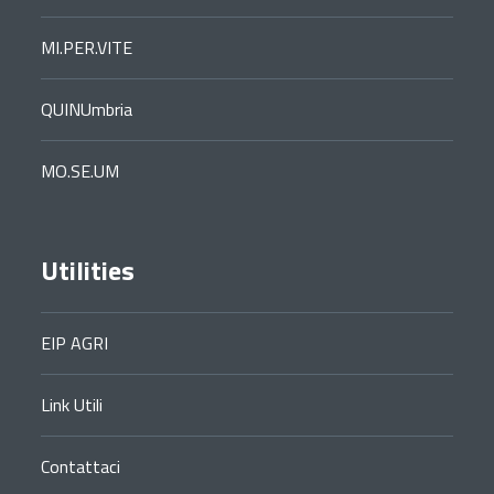
MI.PER.VITE
QUINUmbria
MO.SE.UM
Utilities
EIP AGRI
Link Utili
Contattaci