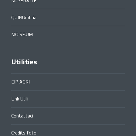
MI.PER.VITE
QUINUmbria
MO.SE.UM
Utilities
EIP AGRI
Link Utili
Contattaci
Credits foto