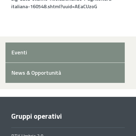
italiana-160548.shtml?uuid=AEaCUzoG
Eventi
News & Opportunità
Gruppi operativi
RTK Umbria 2.0