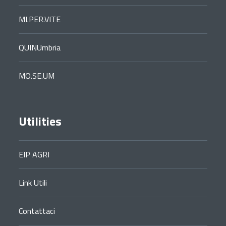
MI.PER.VITE
QUINUmbria
MO.SE.UM
Utilities
EIP AGRI
Link Utili
Contattaci