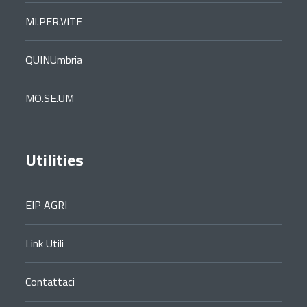
MI.PER.VITE
QUINUmbria
MO.SE.UM
Utilities
EIP AGRI
Link Utili
Contattaci