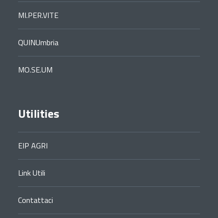
MI.PER.VITE
QUINUmbria
MO.SE.UM
Utilities
EIP AGRI
Link Utili
Contattaci