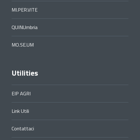
MI.PER.VITE
QUINUmbria
MO.SE.UM
Utilities
EIP AGRI
Link Utili
Contattaci