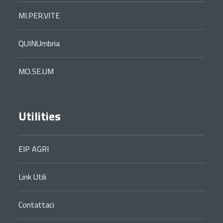
MI.PER.VITE
QUINUmbria
MO.SE.UM
Utilities
EIP AGRI
Link Utili
Contattaci