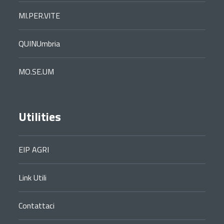
MI.PER.VITE
QUINUmbria
MO.SE.UM
Utilities
EIP AGRI
Link Utili
Contattaci