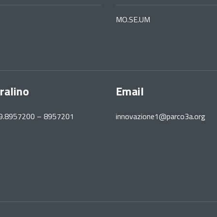
MO.SE.UM
ralino
Email
39.8957200 – 8957201
innovazione1@parco3a.org