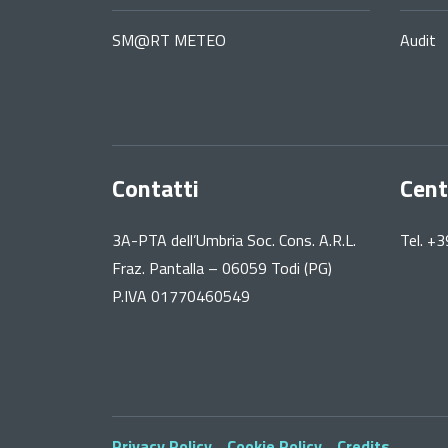
SM@RT METEO
Audit
Contatti
Cent
3A-PTA dell’Umbria Soc. Cons. A.R.L.
Tel. +
Fraz. Pantalla – 06059 Todi (PG)
P.IVA 01770460549
Privacy Policy
Cookie Policy
Credits